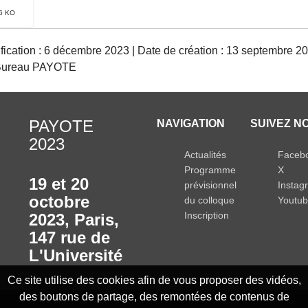
2023
76 KO
ication : 6 décembre 2023 | Date de création : 13 septembre 20
 Bureau PAYOTE
PAYOTE
NAVIGATION
SUIVEZ NO
2023
Actualités
Faceb
Programme
X
19 et 20
prévisionnel
Instag
octobre
du colloque
Youtu
Inscription
2023
,
Paris,
147 rue de
L'Université
Ce site utilise des cookies afin de vous proposer des vidéos,
des boutons de partage, des remontées de contenus de